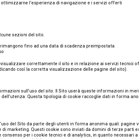
er ottimizzarne l’esperienza di navigazione e i servizi offerti
cune sezioni del sito.
ma rimangono fino ad una data di scadenza preimpostata
so
isualizzare correttamente il sito e in relazione ai servizi tecnici o
icando così la corretta visualizzazione delle pagine del sito).
rmazioni sull’uso del sito. Il Sito userà queste informazioni in merit
i dell’utenza. Questa tipologia di cookie raccoglie dati in forma anon
ll’uso del Sito da parte degli utenti in forma anonima quali: pagine 
di marketing. Questi cookie sono inviati da domini di terze parti es
senso per i cookie tecnici e di analytics, in quanto necessari a forni