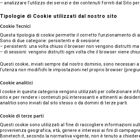
– analizzare l’utilizzo dei servizi e dei contenuti forniti dal Sito p
Tipologie di Cookie utilizzati dal nostro sito
Cookie Tecnici
Questa tipologia di cookie permette il corretto funzionamento di al
Sono di due categorie: persistenti e di sessione:
– persistenti: una volta chiuso il browser non vengono distrutti 
– di sessioni: vengono distrutti ogni volta che il browser viene chiu
Questi cookie, inviati sempre dal nostro dominio, sono necessari a v
l’utenza non modifichi le impostazioni nel proprio browser (pregiud
Cookie analitici
I cookie in questa categoria vengono utilizzati per collezionare info
sito e per rendere i contenuti più interessanti e attinenti ai desider
analitici sono inviati dal sito stesso o da domini di terze parti.
Cookie di terze parti
Hit enter to search or ESC to close
Questi cookie sono utilizzati al fine di raccogliere informazioni su
provenienza geografica, età, genere e interessi ai fini di campagne 
Bonetech.it, secondo la normativa vigente, non è tenuto a chiedere con