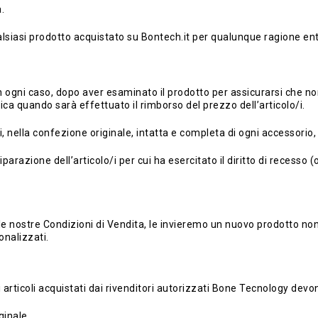
.
ualsiasi prodotto acquistato su Bontech.it per qualunque ragione ent
: in ogni caso, dopo aver esaminato il prodotto per assicurarsi che 
fica quando sarà effettuato il rimborso del prezzo dell’articolo/i.
ettivi, nella confezione originale, intatta e completa di ogni access
iparazione dell’articolo/i per cui ha esercitato il diritto di recesso
e nostre Condizioni di Vendita, le invieremo un nuovo prodotto non
onalizzati.
i articoli acquistati dai rivenditori autorizzati Bone Tecnology devon
ginale.