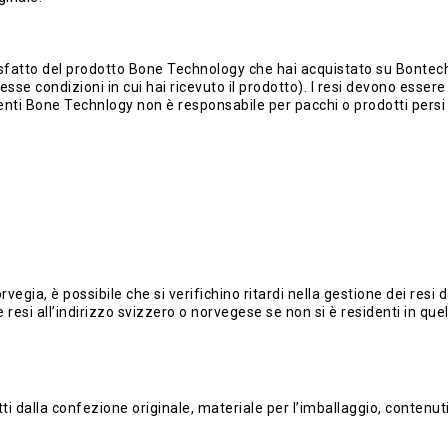
fatto del prodotto Bone Technology che hai acquistato su Bontech.it n
tesse condizioni in cui hai ricevuto il prodotto). I resi devono essere s
ienti Bone Technlogy non è responsabile per pacchi o prodotti persi 
ia, è possibile che si verifichino ritardi nella gestione dei resi da
resi all’indirizzo svizzero o norvegese se non si è residenti in quel
i dalla confezione originale, materiale per l’imballaggio, contenut