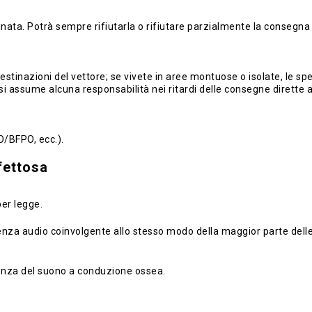
dinata. Potrà sempre rifiutarla o rifiutare parzialmente la consegna 
stinazioni del vettore; se vivete in aree montuose o isolate, le spedi
si assume alcuna responsabilità nei ritardi delle consegne dirette 
O/BFPO, ecc.).
ifettosa
per legge.
a audio coinvolgente allo stesso modo della maggior parte delle cuff
rienza del suono a conduzione ossea.