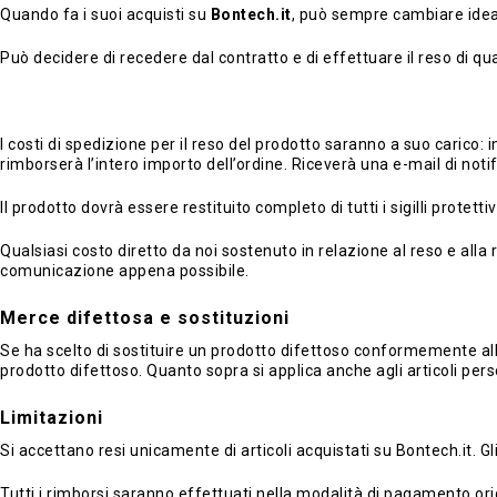
Quando fa i suoi acquisti su
Bontech.it
, può sempre cambiare idea
Può decidere di recedere dal contratto e di effettuare il reso di q
I costi di spedizione per il reso del prodotto saranno a suo carico
rimborserà l’intero importo dell’ordine. Riceverà una e-mail di noti
Il prodotto dovrà essere restituito completo di tutti i sigilli prot
Qualsiasi costo diretto da noi sostenuto in relazione al reso e alla r
comunicazione appena possibile.
Merce difettosa e sostituzioni
Se ha scelto di sostituire un prodotto difettoso conformemente all
prodotto difettoso. Quanto sopra si applica anche agli articoli pers
Limitazioni
Si accettano resi unicamente di articoli acquistati su Bontech.it. Gl
Tutti i rimborsi saranno effettuati nella modalità di pagamento ori