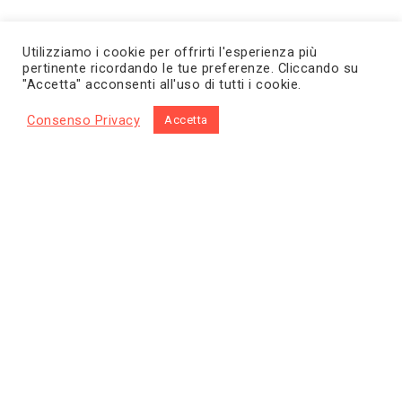
Utilizziamo i cookie per offrirti l'esperienza più
pertinente ricordando le tue preferenze. Cliccando su
"Accetta" acconsenti all'uso di tutti i cookie.
Consenso Privacy
Accetta
Home
Prodotti
Chi siamo
Contatti
Diventa rivenditore