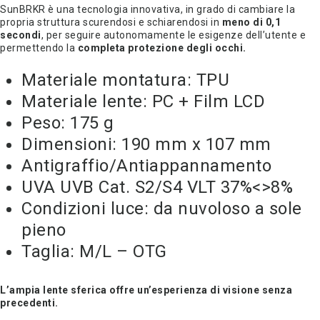
SunBRKR è una tecnologia innovativa, in grado di cambiare la
era:
è:
propria struttura scurendosi e schiarendosi in
meno di 0,1
secondi
, per seguire autonomamente le esigenze dell’utente e
€270,00.
€135,00.
permettendo la
completa protezione degli occhi.
Materiale montatura: TPU
Materiale lente: PC + Film LCD
Peso: 175 g
Dimensioni: 190 mm x 107 mm
Antigraffio/Antiappannamento
UVA UVB Cat. S2/S4 VLT 37%<>8%
Condizioni luce: da nuvoloso a sole
pieno
Taglia: M/L – OTG
L’ampia lente sferica offre un’esperienza di visione
senza
precedenti.