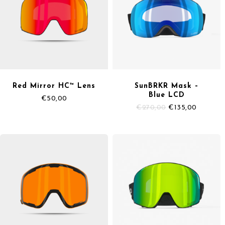
Red Mirror HC™ Lens
SunBRKR Mask –
Blue LCD
€
50,00
Il
Il
€
270,00
€
135,00
prezzo
prezzo
originale
attuale
era:
è:
€270,00.
€135,00