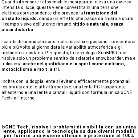
Quando il sensore fotosensibile incorporato, rileva una diversa
intensità di luce, questa viene convertita in una tensione
elettrica corrispondente che provoca la
transizione del
cristallo liquido
, dando un effetto che passa da chiaro a scuro.
Il campo visivo dell’utente rimane
nitido e naturale, senza
alcun disturbo.
I cambi di luminosità sono molto drastici e possono ripresentarsi
più e più volte al giorno data la variabilità atmosferica e gli
ambienti circostanti. Per questo, la tecnologia SunBRKR non
risolve solo un problema sentito da sciatori e snowboarder, ma è
utilissima
anche nel quotidiano e in sport come ciclismo,
motociclismo e molti altri.
Inoltre con la doppia lente si evitano efficacemente potenziali
lesioni durante le attività sportive: una lente PC trasparente
all’esterno e una lente a cristalli liquidi con formula unica bONE
Tech. all’interno.
bONE Tech. risolve i problemi di visibilità con un’unica
lente, applicando la tecnologia su due diversi modelli,
per fornire una visione ottimale e protezione al 100%