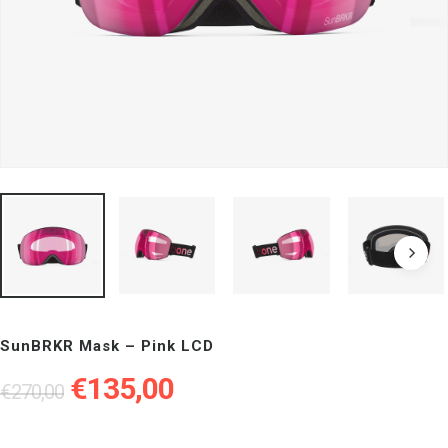
SunBRKR Mask – Pink LCD
Il
Il
€
135,00
€
270,00
prezzo
prezzo
originale
attuale