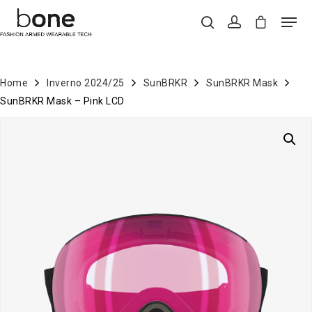
Home
Inverno 2024/25
SunBRKR
SunBRKR Mask
Hit enter to search or ESC to close
SunBRKR Mask – Pink LCD