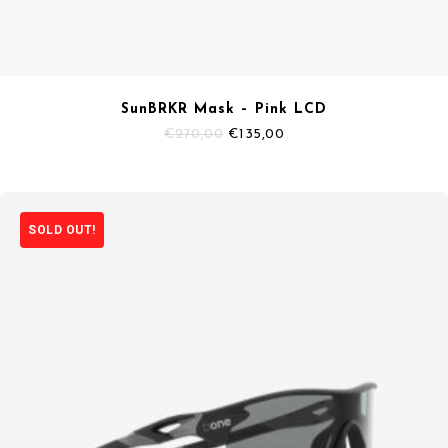
SunBRKR Mask – Pink LCD
Il
Il
€
270,00
€
135,00
prezzo
prezzo
originale
attuale
era:
è:
€270,00.
€135,00.
SOLD OUT!