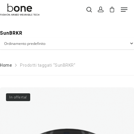
SunBRKR
Hit enter to search or ESC to close
Home
Prodotti taggati “SunBRKR”
In offerta!