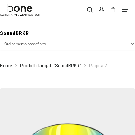
SoundBRKR
Hit enter to search or ESC to close
Home
Prodotti taggati “SoundBRKR”
Pagina 2